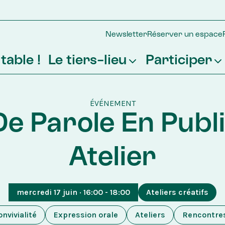
Newsletter
Réserver un espace
table !
Le tiers-lieu
Participer
La Basse Cour
Participer

Partage et 
au projet
ÉVÉNEMENT
transmission
Devenir 
De Parole En Public
Le Jardin
mécène
Atelier
mercredi 17 juin · 16:00 - 18:00
Ateliers créatifs
onvivialité
Expression orale
Ateliers
Rencontre