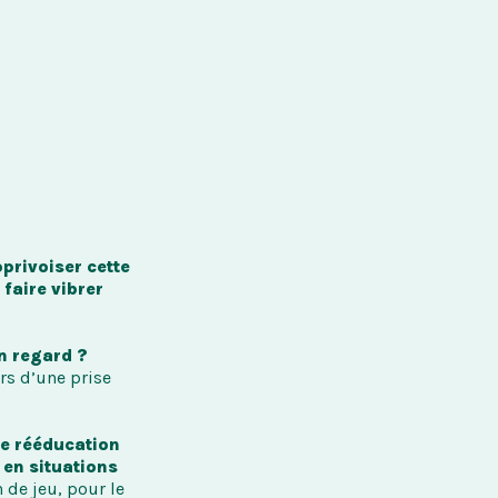
privoiser cette 
faire vibrer 
n regard ?
s d’une prise 
de rééducation 
en situations 
de jeu, pour le 