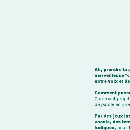
Ah, prendre la 
merveilleuse "c
notre voix et d
Comment poser s
Comment projeter
de parole en gro
Par des jeux in
vocale, des tem
ludiques,
 nous 