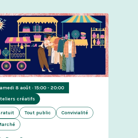
amedi 8 août · 15:00 - 20:00
teliers créatifs
ratuit
Tout public
Convivialité
Marché