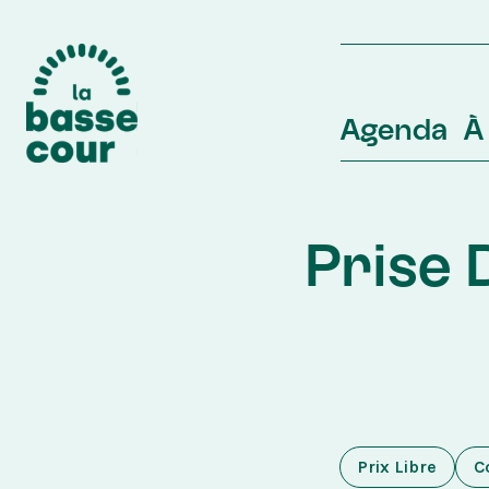
Agenda
À 
Prise 
Prix Libre
C